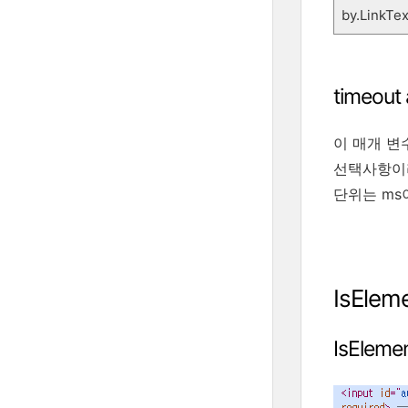
by.LinkTex
timeou
이 매개 변
선택사항이라
단위는 ms이
IsEle
IsElem