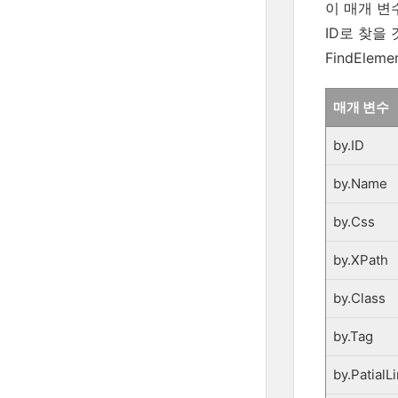
이 매개 변
ID로 찾을 
FindEle
매개 변수
by.ID
by.Name
by.Css
by.XPath
by.Class
by.Tag
by.PatialL