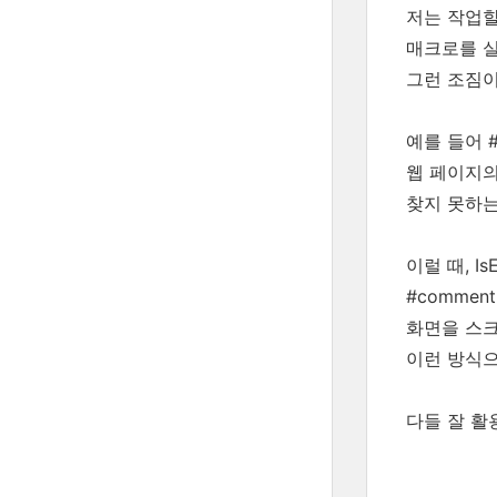
저는 작업
매크로를 실
그런 조짐이
예를 들어 #
웹 페이지의
찾지 못하는
이럴 때,
Is
#comme
화면을 스크
이런 방식으
다들 잘 활