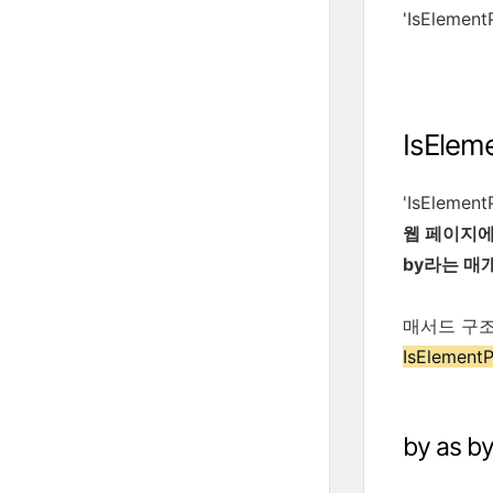
'IsElem
IsEle
'IsElemen
웹 페이지에
by라는 매
매서드 구조
IsElementP
by as 